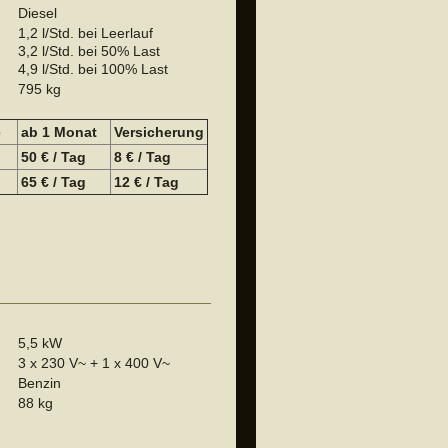
Diesel
1,2 l/Std. bei Leerlauf
3,2 l/Std. bei 50% Last
4,9 l/Std. bei 100% Last
795 kg
e
a
b 1 Monat
Versicherung
50 € / Tag
8 € / Tag
65 € / Tag
12 € / Tag
5,5 kW
3 x 230 V~ + 1 x 400 V~
Benzin
88 kg