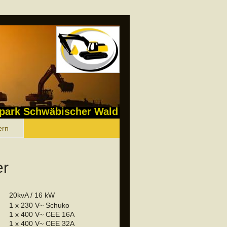
park Schwäbischer Wald
ern
er
20kvA / 16 kW
1 x 230 V~ Schuko
1 x 400 V~ CEE 16A
1
x 400 V~ CEE 32A