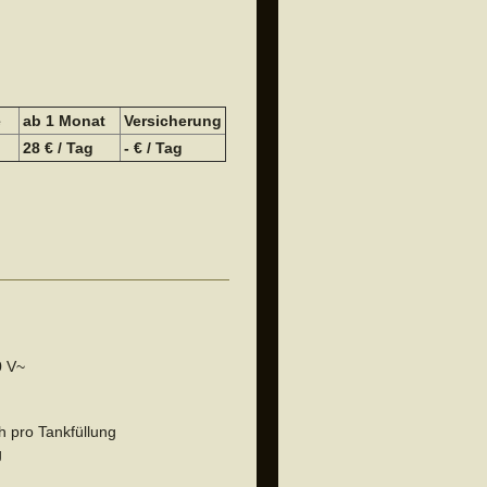
e
a
b 1 Monat
Versicherung
28 € / Tag
- € / Tag
0 V~
h pro Tankfüllung
g