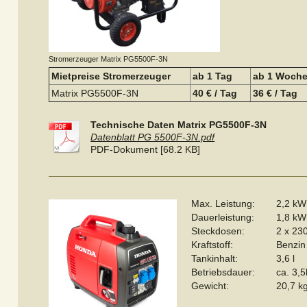
Stromerzeuger Matrix PG5500F-3N
Mietpreise Stromerzeuger
ab 1 Tag
ab 1 Woch
Matrix PG5500F-3N
40 € / Tag
36 € / Tag
Technische Daten Matrix PG5500F-3N
Datenblatt PG 5500F-3N.pdf
PDF-Dokument [68.2 KB]
Max. Leistung:
2,2 kW
Dauerleistung:
1,8 kW
Steckdosen:
2 x 23
Kraftstoff:
Benzin
Tankinhalt:
3,6 l
Betriebsdauer:
ca. 3,5
Gewicht:
20,7 k