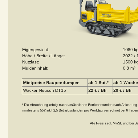
Eigengewicht:
1060 k
Höhe / Breite / Länge:
2022 /
Nutzlast:
1500 k
Muldeninhalt:
0,8 m³
Mietpreise Raupendumper
ab 1 Std.*
ab 1 Woch
Wacker Neuson DT15
22 € / Bh
20 € / Bh
* Die Abrechnung erfolgt nach tatsächlichen Betriebsstunden nach Ablessung
mindestens 55€ inkl. 2,5 Betriebsstunden pro Werktag verrechnet bei 6 Tage
Alle Preis zzgl. MwSt. und bei 