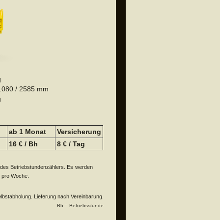
g
 1080 / 2585 mm
g
e
ab 1 Monat
Versicherung
16 € / Bh
8 € / Tag
 des Betriebstundenzählers. Es
werden
n pro Woche.
Selbstabholung. Lieferung nach Vereinbarung.
Bh = Betriebsstunde