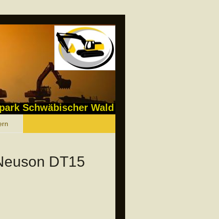
park Schwäbischer Wald
ern
Neuson DT15