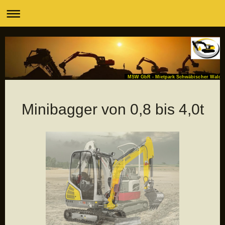
MSW GbR - Mietpark Schwäbischer Wald
Minibagger von 0,8 bis 4,0t