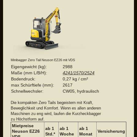
Minibagger Zero Tail Neuson EZ26 mit VDS
Eigengewicht (kg):
2988
Maße (mm L/B/H):
4241/1570/2524
Bodendruck:
0,27 kg / cm²
max Schürftiefe (mm):
2617
Schnellwechsler:
CW05, hydraulisch
Die kompakten Zero Tails begeistern mit Kraft,
Beweglichkeit und Komfort
.
Wenn es allen anderen
Maschinen zu eng wird, laufen die Kurzheckbagger
zu Höchstform auf.
Mietpreise
ab 1
ab 1
ab 1
Neuson EZ26
Versicherung
Std.*
Woche
Monat
VDS