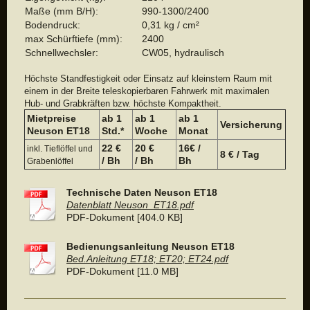
Maße (mm B/H):
990-1300/2400
Bodendruck:
0,31 kg / cm²
max Schürftiefe (mm):
2400
Schnellwechsler:
CW05, hydraulisch
Höchste Standfestigkeit oder Einsatz auf kleinstem Raum mit
einem in der Breite teleskopierbaren Fahrwerk mit maximalen
Hub- und Grabkräften bzw. höchste Kompaktheit.
Mietpreise
ab 1
ab 1
ab 1
Versicherung
Neuson ET18
Std.*
Woche
Monat
22 €
20 €
16€ /
inkl. Tieflöffel und
8 € / Tag
/ Bh
/ Bh
Bh
Grabenlöffel
Technische Daten Neuson ET18
Datenblatt Neuson_ET18.pdf
PDF-Dokument [404.0 KB]
Bedienungsanleitung Neuson ET18
Bed.Anleitung ET18; ET20; ET24.pdf
PDF-Dokument [11.0 MB]