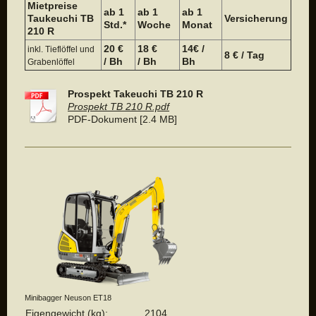
Mietpreise
ab 1
ab 1
ab 1
Taukeuchi TB
Versicherung
Std.*
Woche
Monat
210 R
20 €
18 €
14€ /
inkl. Tieflöffel und
8 € / Tag
/ Bh
/ Bh
Bh
Grabenlöffel
Prospekt Takeuchi TB 210 R
Prospekt TB 210 R.pdf
PDF-Dokument [2.4 MB]
Minibagger Neuson ET18
Eigengewicht (kg):
2104