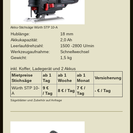
Akku-Stichsäge Würth STP 10-A
Hublänge:
18 mm
Akkukapazität:
2,0 Ah
Leerlaufdrehzahl:
1500 -2800 U/min
Werkzeugaufnahme:
Schnellwechsel
Gewicht:
1,5 kg
inkl. Koffer, Ladegerät und 2 Akkus
Mietpreise
ab 1
ab 1
a
b 1
Versicherung
Stichsäge
Tag
Woche
Monat
Würth STP 10-
9 €
7 € /
8 € / Tag
- € / Tag
A
/ Tag
Tag
Sägeblätter und Zubehör auf Anfrage