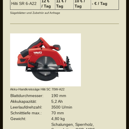
12 €
11 € /
10 € /
Hilti SR 6-A22
- € / Tag
/ Tag
Tag
Tag
Sägeblätter und Zubehör auf Anfrage
Akku-Handkreissäge Hilti SC 70W-A22
Blattdurchmesser:
190 mm
Akkukapazität:
5,2 Ah
Leerlaufdrehzahl:
3500 U/min
Schnitttiefe max.:
70 mm
Gewicht:
4,80 kg
Schalungen, Sperrholz,