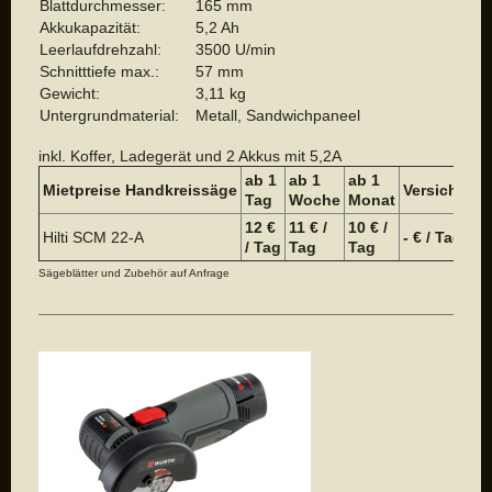
Blattdurchmesser:
165 mm
Akkukapazität:
5,2 Ah
Leerlaufdrehzahl:
3500 U/min
Schnitttiefe max.:
57 mm
Gewicht:
3,11 kg
Untergrundmaterial:
Metall, Sandwichpaneel
inkl. Koffer, Ladegerät und 2 Akkus mit 5,2A
ab 1
ab 1
a
b 1
Mietpreise
Handkreissäge
Versicheru
Tag
Woche
Monat
12 €
11 € /
10 € /
Hilti SCM 22-A
- € / Tag
/ Tag
Tag
Tag
Sägeblätter und Zubehör auf Anfrage