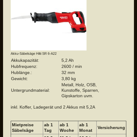
Akku-Säbelsäge Hilti SR 6-A22
Akkukapazität:
5,2 Ah
Hubfrequenz:
2600 / min
Hublänge.:
32 mm
Gewicht:
3,80 kg
Metall, Holz, OSB,
Untergrundmaterial:
Kunstoffe, Sparren,
Gipskarton uvm.
inkl. Koffer, Ladegerät und 2 Akkus mit 5,2A
Mietpreise
ab 1
ab 1
a
b 1
Versicherung
Säbelsäge
Tag
Woche
Monat