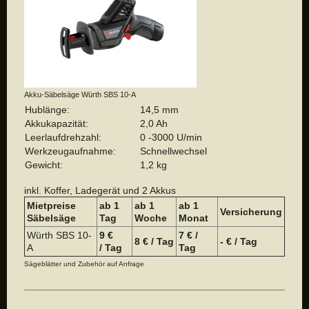
Akku-Säbelsäge Würth SBS 10-A
Hublänge:
14,5 mm
Akkukapazität:
2,0 Ah
Leerlaufdrehzahl:
0 -3000 U/min
Werkzeugaufnahme:
Schnellwechsel
Gewicht:
1,2 kg
inkl. Koffer, Ladegerät und 2 Akkus
Mietpreise
ab 1
ab 1
a
b 1
Versicherung
Säbelsäge
Tag
Woche
Monat
Würth SBS 10-
9 €
7 € /
8 € / Tag
- € / Tag
A
/ Tag
Tag
Sägeblätter und Zubehör auf Anfrage