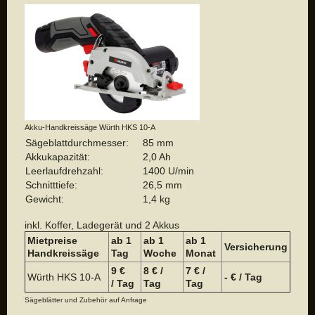
Akku-Handkreissäge Würth HKS 10-A
Sägeblattdurchmesser:
85 mm
Akkukapazität:
2,0 Ah
Leerlaufdrehzahl:
1400 U/min
Schnitttiefe:
26,5 mm
Gewicht:
1,4 kg
inkl. Koffer, Ladegerät und 2 Akkus
Mietpreise
ab 1
ab 1
a
b 1
Versicherung
Handkreissäge
Tag
Woche
Monat
9 €
8 € /
7 € /
Würth HKS 10-A
- € / Tag
/ Tag
Tag
Tag
Sägeblätter und Zubehör auf Anfrage