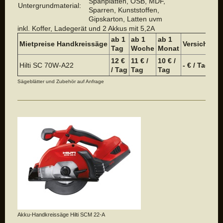
Spanplatten, OSB, MDF,
Untergrundmaterial:
Sparren, Kunststoffen,
Gipskarton, Latten uvm
inkl. Koffer, Ladegerät und 2 Akkus mit 5,2A
ab 1
ab 1
a
b 1
Mietpreise
Handkreissäge
Versicheru
Tag
Woche
Monat
12 €
11 € /
10 € /
Hilti SC 70W-A22
- € / Tag
/ Tag
Tag
Tag
Sägeblätter und Zubehör auf Anfrage
Akku-Handkreissäge Hilti SCM 22-A