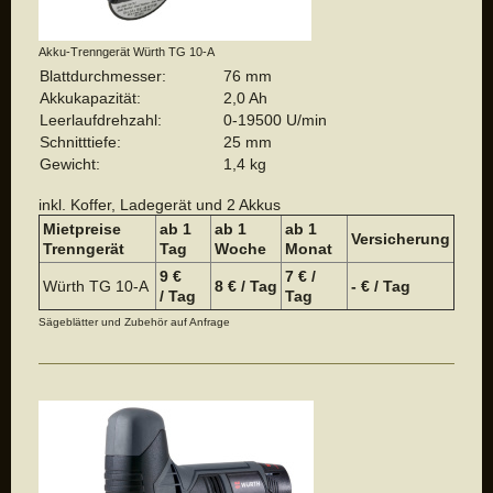
Akku-Trenngerät Würth TG 10-A
Blattdurchmesser:
76 mm
Akkukapazität:
2,0 Ah
Leerlaufdrehzahl:
0-19500 U/min
Schnitttiefe:
25 mm
Gewicht:
1,4 kg
inkl. Koffer, Ladegerät und 2 Akkus
Mietpreise
ab 1
ab 1
a
b 1
Versicherung
Trenngerät
Tag
Woche
Monat
9 €
7 € /
Würth TG 10-A
8 € / Tag
- € / Tag
/ Tag
Tag
Sägeblätter und Zubehör auf Anfrage