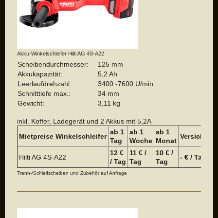
Akku-Winkelschleifer Hilti AG 4S-A22
Scheibendurchmesser:
125 mm
Akkukapazität:
5,2 Ah
Leerlaufdrehzahl:
3400 -7600 U/min
Schnitttiefe max.:
34 mm
Gewicht:
3,11 kg
inkl. Koffer, Ladegerät und 2 Akkus mit 5,2A
ab 1
ab 1
a
b 1
Mietpreise
Winkelschleifer
Versicheru
Tag
Woche
Monat
12 €
11 € /
10 € /
Hilti AG 4S-A22
- € / Tag
/ Tag
Tag
Tag
Trenn-/Schleifscheiben und Zubehör auf Anfrage