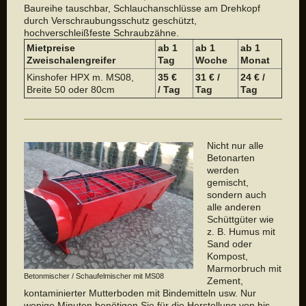
Baureihe tauschbar, Schlauchanschlüsse am Drehkopf
durch Verschraubungsschutz geschützt,
hochverschleißfeste Schraubzähne.
Mietpreise
ab 1
ab 1
a
b 1
Zweischalengreifer
Tag
Woche
Monat
Kinshofer HPX m. MS08,
35 €
31 € /
24 € /
Breite 50 oder 80cm
/ Tag
Tag
Tag
Nicht nur alle
Betonarten
werden
gemischt,
sondern auch
alle anderen
Schüttgüter wie
z. B. Humus mit
Sand oder
Kompost,
Marmorbruch mit
Betonmischer / Schaufelmischer mit MS08
Zement,
kontaminierter Mutterboden mit Bindemitteln usw. Nur
wenige Minuten benötigen Sie für die Herstellung von bis