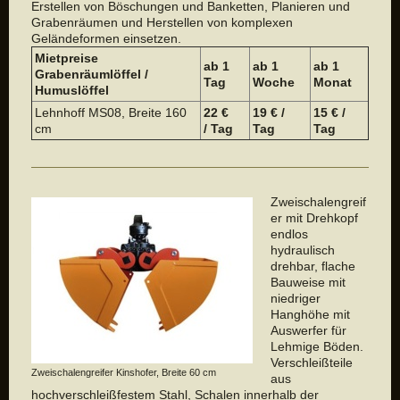
Erstellen von Böschungen und Banketten, Planieren und
Grabenräumen und Herstellen von komplexen
Geländeformen einsetzen.
Mietpreise
ab 1
ab 1
a
b 1
Grabenräumlöffel /
Tag
Woche
Monat
Humuslöffel
Lehnhoff MS08, Breite 160
22 €
19 € /
15 € /
cm
/ Tag
Tag
Tag
Zweischalengreif
er mit Drehkopf
endlos
hydraulisch
drehbar, flache
Bauweise mit
niedriger
Hanghöhe mit
Auswerfer für
Lehmige Böden.
Verschleißteile
Zweischalengreifer Kinshofer, Breite 60 cm
aus
hochverschleißfestem Stahl, Schalen innerhalb der