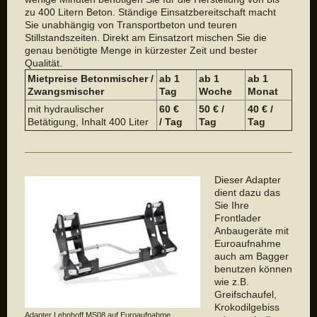
zu 400 Litern Beton. Ständige Einsatzbereitschaft macht
Sie unabhängig von Transportbeton und teuren
Stillstandszeiten. Direkt am Einsatzort mischen Sie die
genau benötigte Menge in kürzester Zeit und bester
Qualität.
Mietpreise Betonmischer /
ab 1
ab 1
a
b 1
Zwangsmischer
Tag
Woche
Monat
mit hydraulischer
60 €
50 € /
40 € /
Betätigung, Inhalt 400 Liter
/ Tag
Tag
Tag
Dieser Adapter
dient dazu das
Sie Ihre
Frontlader
Anbaugeräte mit
Euroaufnahme
auch am Bagger
benutzen können
wie z.B.
Greifschaufel,
Krokodilgebiss
Adapter Lehnhoff MS08 auf Euroaufnahme