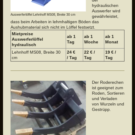
der
hydraulischen
Auswerfer wird
Auswerferlöffel Lehnhoff MS08, Breite 30 cm
gewährleistet,
dass beim Arbeiten in lehmhaltigen Böden das
Aushubmaterial sich nicht im Löffel festsetzt.
Mietpreise
ab 1
ab 1
a
b 1
Auswerferlöffel
Tag
Woche
Monat
hydraulisch
Lehnhoff MS08, Breite 30
24 €
22 € /
19 € /
cm
/ Tag
Tag
Tag
Der Roderechen
ist geeignet zum
Roden, Sortieren
und Verladen
von Wurzeln und
Gestrüpp.