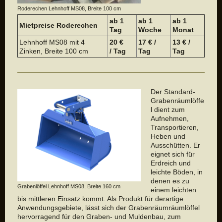
Roderechen Lehnhoff MS08, Breite 100 cm
ab 1
ab 1
a
b 1
Mietpreise Roderechen
Tag
Woche
Monat
Lehnhoff MS08 mit 4
20 €
17 € /
13 € /
Zinken, Breite 100 cm
/ Tag
Tag
Tag
Der Standard-
Grabenräumlöffe
l dient zum
Aufnehmen,
Transportieren,
Heben und
Ausschütten. Er
eignet sich für
Erdreich und
leichte Böden, in
denen es zu
Grabenlöffel Lehnhoff MS08, Breite 160 cm
einem leichten
bis mittleren Einsatz kommt. Als Produkt für derartige
Anwendungsgebiete, lässt sich der Grabenräumräumlöffel
hervorragend für den Graben- und Muldenbau, zum