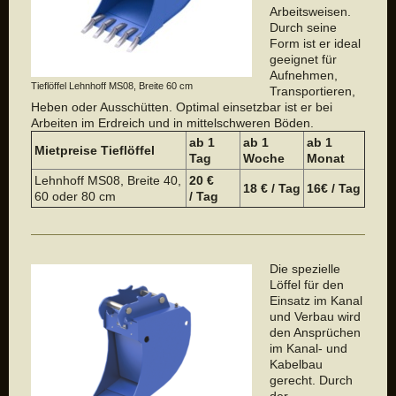
Arbeitsweisen.
Durch seine
Form ist er ideal
geeignet für
Aufnehmen,
Tieflöffel Lehnhoff MS08, Breite 60 cm
Transportieren,
Heben oder Ausschütten. Optimal einsetzbar ist er bei
Arbeiten im Erdreich und in mittelschweren Böden.
ab 1
ab 1
a
b 1
Mietpreise Tieflöffel
Tag
Woche
Monat
Lehnhoff MS08, Breite 40,
20 €
18 € / Tag
16€ / Tag
60 oder 80 cm
/ Tag
Die spezielle
Löffel für den
Einsatz im Kanal
und Verbau wird
den Ansprüchen
im Kanal- und
Kabelbau
gerecht. Durch