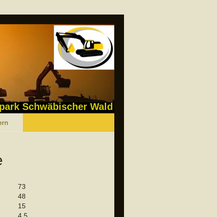
park Schwäbischer Wald
ern
e
73
48
15
4,5