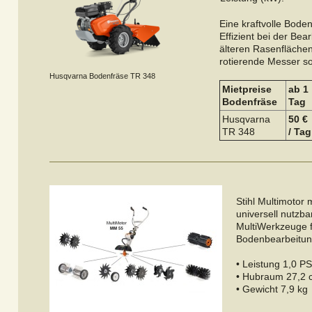
Eine kraftvolle Boden
Effizient bei der Be
älteren Rasenfläche
rotierende Messer so
Husqvarna Bodenfräse TR 348
Mietpreise
ab 1
Bodenfräse
Tag
Husqvarna
50 €
TR 348
/ Tag
Stihl Multimotor m
universell nutzb
MultiWerkzeuge f
Bodenbearbeitun
• Leistung 1,0 P
• Hubraum 27,2 
• Gewicht 7,9 kg