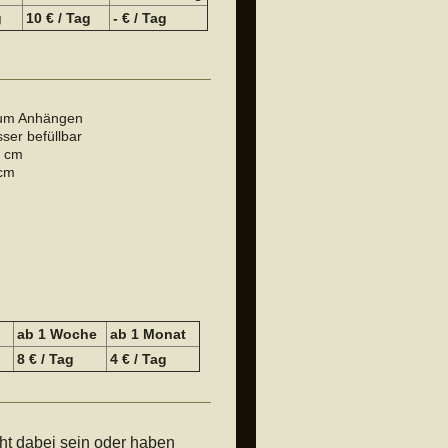
g
10 € / Tag
- € / Tag
zum Anhängen
sser befüllbar
0 cm
 cm
ab 1 Woche
a
b 1 Monat
8 € / Tag
4 € / Tag
ht dabei sein oder haben