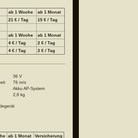
ab 1 Woche
a
b 1 Monat
21 € / Tag
15 € / Tag
ab 1 Woche
a
b 1 Monat
4 € / Tag
2 € / Tag
4 € / Tag
2 € / Tag
36 V
eit:
76 m/s
Akku AP-System
2,8 kg
adegerät
che
a
b 1 Monat
Versicherung