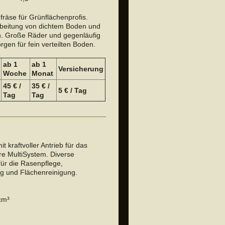
fräse für Grünflächenprofis.
arbeitung von dichtem Boden und
n. Große Räder und gegenläufig
rgen für fein verteilten Boden.
ab 1
ab 1
Versicherung
Woche
Monat
45 € /
35 € /
5 € / Tag
Tag
Tag
it kraftvoller Antrieb für das
are MultiSystem. Diverse
ür die Rasenpflege,
g und Flächenreinigung.
S
cm³